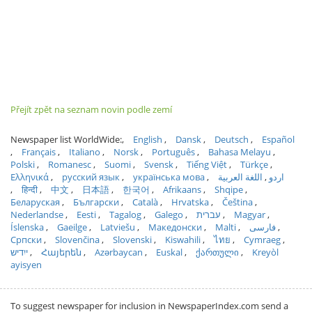
Přejít zpět na seznam novin podle zemí
Newspaper list WorldWide:
English
Dansk
Deutsch
Español
Français
Italiano
Norsk
Português
Bahasa Melayu
Polski
Romanesc
Suomi
Svensk
Tiếng Việt
Türkçe
Ελληνικά
русский язык
українська мова
اللغة العربية
اردو
हिन्दी
中文
日本語
한국어
Afrikaans
Shqipe
Беларуская
Български
Català
Hrvatska
Čeština
Nederlandse
Eesti
Tagalog
Galego
עברית
Magyar
Íslenska
Gaeilge
Latviešu
Македонски
Malti
فارسی
Српски
Slovenčina
Slovenski
Kiswahili
ไทย
Cymraeg
ייִדיש
Հայերեն
Azərbaycan
Euskal
ქართული
Kreyòl
ayisyen
To suggest newspaper for inclusion in NewspaperIndex.com send a