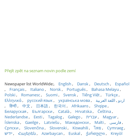
Přejít zpět na seznam novin podle zemí
Newspaper list WorldWide:
English
Dansk
Deutsch
Español
Français
Italiano
Norsk
Português
Bahasa Melayu
Polski
Romanesc
Suomi
Svensk
Tiếng Việt
Türkçe
Ελληνικά
русский язык
українська мова
اللغة العربية
اردو
हिन्दी
中文
日本語
한국어
Afrikaans
Shqipe
Беларуская
Български
Català
Hrvatska
Čeština
Nederlandse
Eesti
Tagalog
Galego
עברית
Magyar
Íslenska
Gaeilge
Latviešu
Македонски
Malti
فارسی
Српски
Slovenčina
Slovenski
Kiswahili
ไทย
Cymraeg
ייִדיש
Հայերեն
Azərbaycan
Euskal
ქართული
Kreyòl