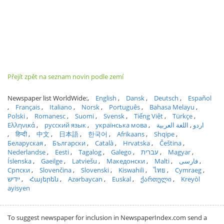
Přejít zpět na seznam novin podle zemí
Newspaper list WorldWide:
English
Dansk
Deutsch
Español
Français
Italiano
Norsk
Português
Bahasa Melayu
Polski
Romanesc
Suomi
Svensk
Tiếng Việt
Türkçe
Ελληνικά
русский язык
українська мова
اللغة العربية
اردو
हिन्दी
中文
日本語
한국어
Afrikaans
Shqipe
Беларуская
Български
Català
Hrvatska
Čeština
Nederlandse
Eesti
Tagalog
Galego
עברית
Magyar
Íslenska
Gaeilge
Latviešu
Македонски
Malti
فارسی
Српски
Slovenčina
Slovenski
Kiswahili
ไทย
Cymraeg
ייִדיש
Հայերեն
Azərbaycan
Euskal
ქართული
Kreyòl
ayisyen
To suggest newspaper for inclusion in NewspaperIndex.com send a