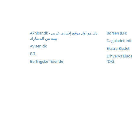
Akhbar.dk - دك هو أول موقع إخباري عربي
Børsen (EN)
يبث من الدنمارك
Dagbladet Inf
Avisen.dk
Ekstra Bladet
B.T.
Erhvervs Blad
Berlingske Tidende
(DK)