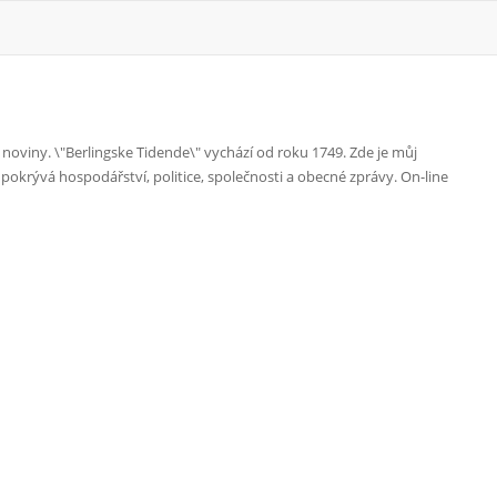
oviny. \"Berlingske Tidende\" vychází od roku 1749. Zde je můj
okrývá hospodářství, politice, společnosti a obecné zprávy. On-line