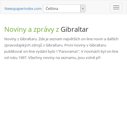
Toggle
NewspaperIndex.com
Čeština
naviga
Noviny a zprávy z
Gibraltar
Noviny z Gibraltaru. Zde je seznam největších on-line novin a dalších
zpravodajských zdrojů z Gibraltaru. První noviny v Gibraltaru
publikovat on-line vydání bylo \"Panorama\". V novinách byl on-line
od roku 1997. Všechny noviny na seznamu, jsou volně pří