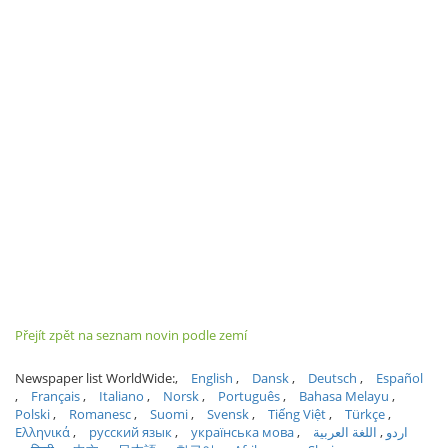
Přejít zpět na seznam novin podle zemí
Newspaper list WorldWide:
English
Dansk
Deutsch
Español
Français
Italiano
Norsk
Português
Bahasa Melayu
Polski
Romanesc
Suomi
Svensk
Tiếng Việt
Türkçe
Ελληνικά
русский язык
українська мова
اللغة العربية
اردو