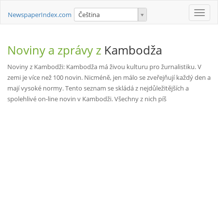
Toggle
NewspaperIndex.com
Čeština
naviga
Noviny a zprávy z
Kambodža
Noviny z Kambodži: Kambodža má živou kulturu pro žurnalistiku. V
zemi je více než 100 novin. Nicméně, jen málo se zveřejňují každý den a
mají vysoké normy. Tento seznam se skládá z nejdůležitějších a
spolehlivé on-line novin v Kambodži. Všechny z nich píš