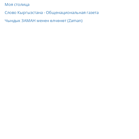
Моя столица
Слово Кыргызстана - Общенациональная газета
Чындык ЗАМАН менен өлчөнөт (Zaman)