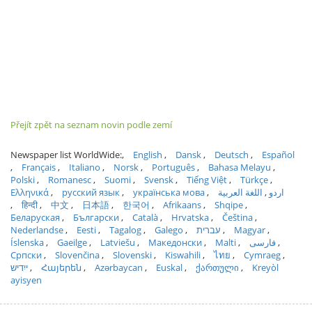
Přejít zpět na seznam novin podle zemí
Newspaper list WorldWide:
English
Dansk
Deutsch
Español
Français
Italiano
Norsk
Português
Bahasa Melayu
Polski
Romanesc
Suomi
Svensk
Tiếng Việt
Türkçe
Ελληνικά
русский язык
українська мова
اللغة العربية
اردو
हिन्दी
中文
日本語
한국어
Afrikaans
Shqipe
Беларуская
Български
Català
Hrvatska
Čeština
Nederlandse
Eesti
Tagalog
Galego
עברית
Magyar
Íslenska
Gaeilge
Latviešu
Македонски
Malti
فارسی
Српски
Slovenčina
Slovenski
Kiswahili
ไทย
Cymraeg
ייִדיש
Հայերեն
Azərbaycan
Euskal
ქართული
Kreyòl
ayisyen