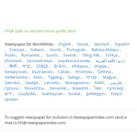
Přejít zpět na seznam novin podle zemí
Newspaper list WorldWide:
English
Dansk
Deutsch
Español
Français
Italiano
Norsk
Português
Bahasa Melayu
Polski
Romanesc
Suomi
Svensk
Tiếng Việt
Türkçe
Ελληνικά
русский язык
українська мова
اللغة العربية
اردو
हिन्दी
中文
日本語
한국어
Afrikaans
Shqipe
Беларуская
Български
Català
Hrvatska
Čeština
Nederlandse
Eesti
Tagalog
Galego
עברית
Magyar
Íslenska
Gaeilge
Latviešu
Македонски
Malti
فارسی
Српски
Slovenčina
Slovenski
Kiswahili
ไทย
Cymraeg
ייִדיש
Հայերեն
Azərbaycan
Euskal
ქართული
Kreyòl
ayisyen
To suggest newspaper for inclusion in NewspaperIndex.com send a
mail to hh@newspaperindex.com