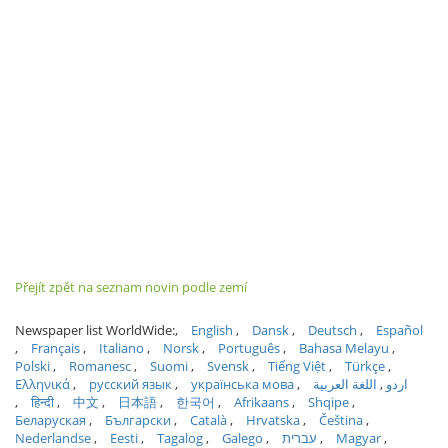
Přejít zpět na seznam novin podle zemí
Newspaper list WorldWide:
English
Dansk
Deutsch
Español
Français
Italiano
Norsk
Português
Bahasa Melayu
Polski
Romanesc
Suomi
Svensk
Tiếng Việt
Türkçe
Ελληνικά
русский язык
українська мова
اللغة العربية
اردو
हिन्दी
中文
日本語
한국어
Afrikaans
Shqipe
Беларуская
Български
Català
Hrvatska
Čeština
Nederlandse
Eesti
Tagalog
Galego
עברית
Magyar