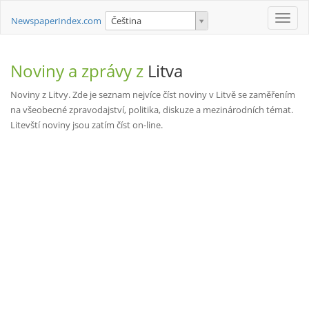
Toggle
NewspaperIndex.com
Čeština
naviga
Noviny a zprávy z
Litva
Noviny z Litvy. Zde je seznam nejvíce číst noviny v Litvě se zaměřením
na všeobecné zpravodajství, politika, diskuze a mezinárodních témat.
Litevští noviny jsou zatím číst on-line.