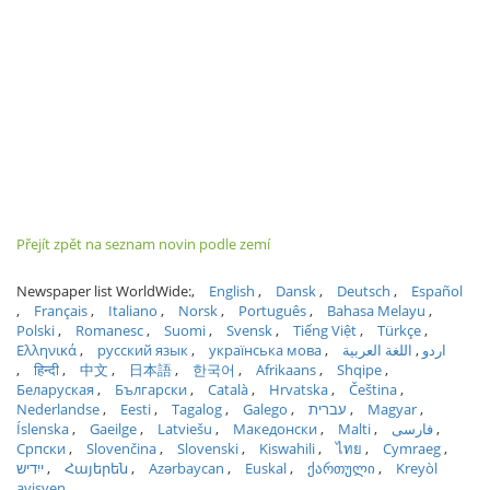
Přejít zpět na seznam novin podle zemí
Newspaper list WorldWide:
English
Dansk
Deutsch
Español
Français
Italiano
Norsk
Português
Bahasa Melayu
Polski
Romanesc
Suomi
Svensk
Tiếng Việt
Türkçe
Ελληνικά
русский язык
українська мова
اللغة العربية
اردو
हिन्दी
中文
日本語
한국어
Afrikaans
Shqipe
Беларуская
Български
Català
Hrvatska
Čeština
Nederlandse
Eesti
Tagalog
Galego
עברית
Magyar
Íslenska
Gaeilge
Latviešu
Македонски
Malti
فارسی
Српски
Slovenčina
Slovenski
Kiswahili
ไทย
Cymraeg
ייִדיש
Հայերեն
Azərbaycan
Euskal
ქართული
Kreyòl
ayisyen