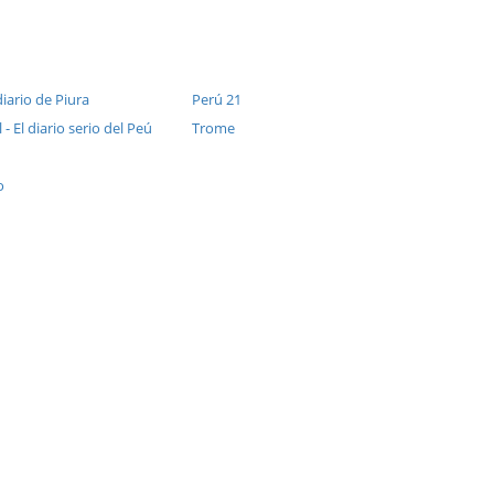
diario de Piura
Perú 21
 - El diario serio del Peú
Trome
o