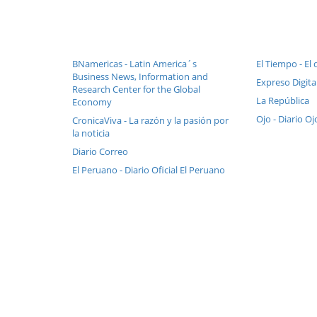
BNamericas - Latin America´s
El Tiempo - El 
Business News, Information and
Expreso Digital
Research Center for the Global
La República
Economy
Ojo - Diario Oj
CronicaViva - La razón y la pasión por
la noticia
Diario Correo
El Peruano - Diario Oficial El Peruano