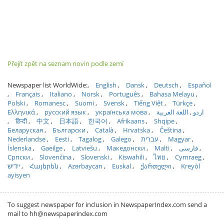
Přejít zpět na seznam novin podle zemí
Newspaper list WorldWide:
English
Dansk
Deutsch
Español
Français
Italiano
Norsk
Português
Bahasa Melayu
Polski
Romanesc
Suomi
Svensk
Tiếng Việt
Türkçe
Ελληνικά
русский язык
українська мова
اللغة العربية
اردو
हिन्दी
中文
日本語
한국어
Afrikaans
Shqipe
Беларуская
Български
Català
Hrvatska
Čeština
Nederlandse
Eesti
Tagalog
Galego
עברית
Magyar
Íslenska
Gaeilge
Latviešu
Македонски
Malti
فارسی
Српски
Slovenčina
Slovenski
Kiswahili
ไทย
Cymraeg
ייִדיש
Հայերեն
Azərbaycan
Euskal
ქართული
Kreyòl
ayisyen
To suggest newspaper for inclusion in NewspaperIndex.com send a
mail to hh@newspaperindex.com