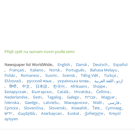
Přejít zpět na seznam novin podle zemí
Newspaper list WorldWide:
English
Dansk
Deutsch
Español
Français
Italiano
Norsk
Português
Bahasa Melayu
Polski
Romanesc
Suomi
Svensk
Tiếng Việt
Türkçe
Ελληνικά
русский язык
українська мова
اللغة العربية
اردو
हिन्दी
中文
日本語
한국어
Afrikaans
Shqipe
Беларуская
Български
Català
Hrvatska
Čeština
Nederlandse
Eesti
Tagalog
Galego
עברית
Magyar
Íslenska
Gaeilge
Latviešu
Македонски
Malti
فارسی
Српски
Slovenčina
Slovenski
Kiswahili
ไทย
Cymraeg
ייִדיש
Հայերեն
Azərbaycan
Euskal
ქართული
Kreyòl
ayisyen