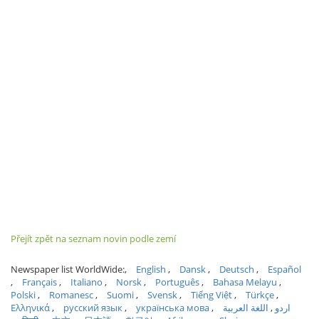
Přejít zpět na seznam novin podle zemí
Newspaper list WorldWide:
English
Dansk
Deutsch
Español
Français
Italiano
Norsk
Português
Bahasa Melayu
Polski
Romanesc
Suomi
Svensk
Tiếng Việt
Türkçe
Ελληνικά
русский язык
українська мова
اللغة العربية
اردو