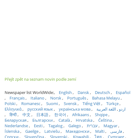
Přejít zpět na seznam novin podle zemí
Newspaper list WorldWide:
English
Dansk
Deutsch
Español
Français
Italiano
Norsk
Português
Bahasa Melayu
Polski
Romanesc
Suomi
Svensk
Tiếng Việt
Türkçe
Ελληνικά
русский язык
українська мова
اللغة العربية
اردو
हिन्दी
中文
日本語
한국어
Afrikaans
Shqipe
Беларуская
Български
Català
Hrvatska
Čeština
Nederlandse
Eesti
Tagalog
Galego
עברית
Magyar
Íslenska
Gaeilge
Latviešu
Македонски
Malti
فارسی
Српски
Slovenčina
Slovenski
Kiswahili
ไทย
Cymraeg