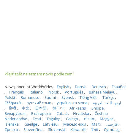
Přejít zpět na seznam novin podle zemí
Newspaper list WorldWide:
English
Dansk
Deutsch
Español
Français
Italiano
Norsk
Português
Bahasa Melayu
Polski
Romanesc
Suomi
Svensk
Tiếng Việt
Türkçe
Ελληνικά
русский язык
українська мова
اللغة العربية
اردو
हिन्दी
中文
日本語
한국어
Afrikaans
Shqipe
Беларуская
Български
Català
Hrvatska
Čeština
Nederlandse
Eesti
Tagalog
Galego
עברית
Magyar
Íslenska
Gaeilge
Latviešu
Македонски
Malti
فارسی
Српски
Slovenčina
Slovenski
Kiswahili
ไทย
Cymraeg