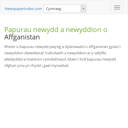
Toggle
NewspaperIndex.com
Cymraeg
naviga
Papurau newydd a newyddion o
Affganistan
Rhestr o bapurau newydd pwysig a dylanwadol o Affganistan gyda\'r
newyddion diweddaraf, trafodaeth a newyddion ar y sefyllfa
wleidyddol a materion cymdeithasol. Mae\'r holl bapurau newydd
Afghan yma yn rhydd i gael mynediad.