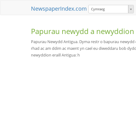
NewspaperIndex.com
Cymraeg
Papurau newydd a newyddion
Papurau Newydd Antigua. Dyma restr o bapurau newydd o 
rhad ac am ddim ac maent yn cael eu diweddaru bob dyd
newyddion eraill Antigua: h