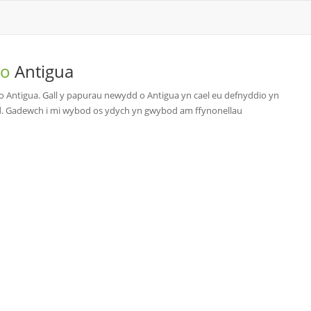
 o
Antigua
Antigua. Gall y papurau newydd o Antigua yn cael eu defnyddio yn
d. Gadewch i mi wybod os ydych yn gwybod am ffynonellau