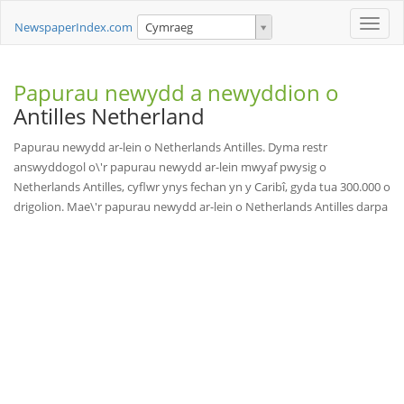
Toggle
NewspaperIndex.com
Cymraeg
naviga
Papurau newydd a newyddion o
Antilles Netherland
Papurau newydd ar-lein o Netherlands Antilles. Dyma restr
answyddogol o\'r papurau newydd ar-lein mwyaf pwysig o
Netherlands Antilles, cyflwr ynys fechan yn y Caribî, gyda tua 300.000 o
drigolion. Mae\'r papurau newydd ar-lein o Netherlands Antilles darpa