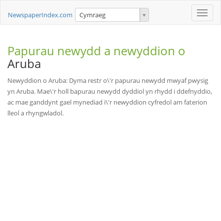
Toggle
NewspaperIndex.com
Cymraeg
naviga
Papurau newydd a newyddion o
Aruba
Newyddion o Aruba: Dyma restr o\'r papurau newydd mwyaf pwysig
yn Aruba. Mae\'r holl bapurau newydd dyddiol yn rhydd i ddefnyddio,
ac mae ganddynt gael mynediad i\'r newyddion cyfredol am faterion
lleol a rhyngwladol.