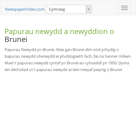
Toggle
NewspaperIndex.com
Cymraeg
naviga
Papurau newydd a newyddion o
Brunei
Papurau Newydd yn Brunei. Mae gan Brunei dim ond ychydig o
bapurau newydd oherwydd ei phoblogaeth fach, llai na hanner miliwn.
Mae\'r papurau newydd cyntaf yn Brunei eu cyhoeddi yn 1950. Dyma
ein detholiad o\'r papurau newydd ar-lein mwyaf pwysig o Brunei