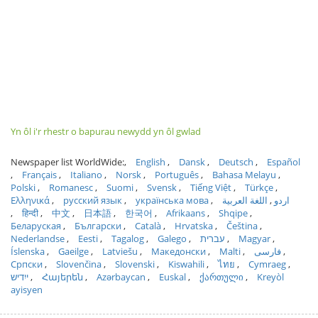
Yn ôl i'r rhestr o bapurau newydd yn ôl gwlad
Newspaper list WorldWide:
English
Dansk
Deutsch
Español
Français
Italiano
Norsk
Português
Bahasa Melayu
Polski
Romanesc
Suomi
Svensk
Tiếng Việt
Türkçe
Ελληνικά
русский язык
українська мова
اللغة العربية
اردو
हिन्दी
中文
日本語
한국어
Afrikaans
Shqipe
Беларуская
Български
Català
Hrvatska
Čeština
Nederlandse
Eesti
Tagalog
Galego
עברית
Magyar
Íslenska
Gaeilge
Latviešu
Македонски
Malti
فارسی
Српски
Slovenčina
Slovenski
Kiswahili
ไทย
Cymraeg
ייִדיש
Հայերեն
Azərbaycan
Euskal
ქართული
Kreyòl
ayisyen