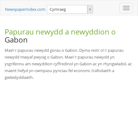
Toggle
NewspaperIndex.com
Cymraeg
naviga
Papurau newydd a newyddion o
Gabon
Mae\'r papurau newydd gorau o Gabon. Dyma restr o\'r papurau
newydd mwyaf pwysig o Gabon. Mae\'r papurau newydd yn
ysgrifennu am newyddion cyffredinol yn Gabon ac yn rhyngwladol, ac
maent hefyd yn cwmpasu pynciau fel economi, trafodaeth a
gwleidyddiaeth.