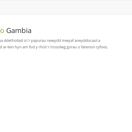
 o
Gambia
ma ddetholiad o\'r papurau newydd mwyaf arwyddocaol a
-lein hyn am fod y rhoi\'r trosolwg gorau o faterion cyfoes,