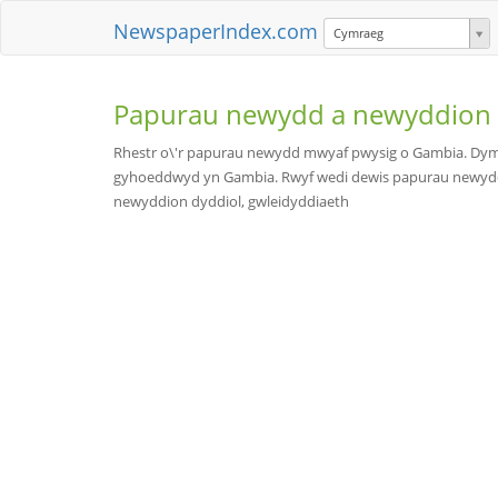
NewspaperIndex.com
Cymraeg
Papurau newydd a newyddion
Rhestr o\'r papurau newydd mwyaf pwysig o Gambia. Dy
gyhoeddwyd yn Gambia. Rwyf wedi dewis papurau newydd ar
newyddion dyddiol, gwleidyddiaeth