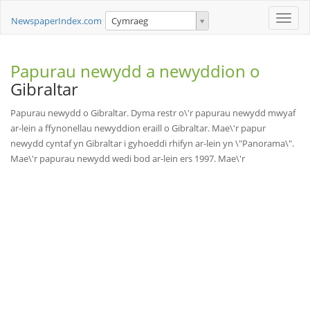
Toggle
NewspaperIndex.com
Cymraeg
naviga
Papurau newydd a newyddion o
Gibraltar
Papurau newydd o Gibraltar. Dyma restr o\'r papurau newydd mwyaf
ar-lein a ffynonellau newyddion eraill o Gibraltar. Mae\'r papur
newydd cyntaf yn Gibraltar i gyhoeddi rhifyn ar-lein yn \"Panorama\".
Mae\'r papurau newydd wedi bod ar-lein ers 1997. Mae\'r