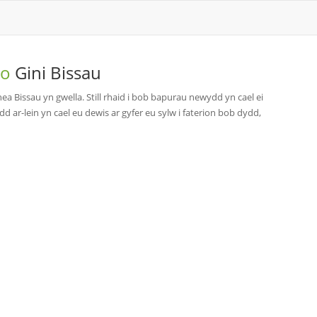
 o
Gini Bissau
 Bissau yn gwella. Still rhaid i bob bapurau newydd yn cael ei
 ar-lein yn cael eu dewis ar gyfer eu sylw i faterion bob dydd,