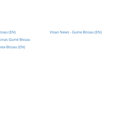
ssau (EN)
Visao News - Guine Bissau (EN)
fonas Guiné Bissau
nea-Bissau (EN)