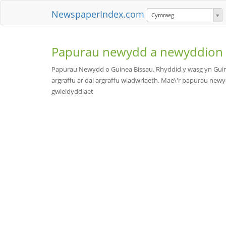
NewspaperIndex.com
Cymraeg
Papurau newydd a newyddion
Papurau Newydd o Guinea Bissau. Rhyddid y wasg yn Guinea
argraffu ar dai argraffu wladwriaeth. Mae\'r papurau newydd
gwleidyddiaet