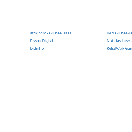
afrik.com - Guinée Bissau
IRIN Guinea-Bi
Bissau Digital
Notícias Lusó
Didinho
ReliefWeb Gui