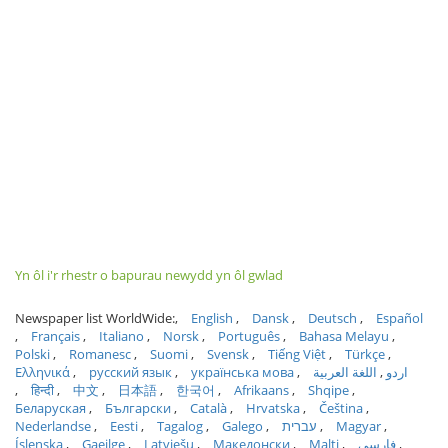
Yn ôl i'r rhestr o bapurau newydd yn ôl gwlad
Newspaper list WorldWide:
English
Dansk
Deutsch
Español
Français
Italiano
Norsk
Português
Bahasa Melayu
Polski
Romanesc
Suomi
Svensk
Tiếng Việt
Türkçe
Ελληνικά
русский язык
українська мова
اللغة العربية
اردو
हिन्दी
中文
日本語
한국어
Afrikaans
Shqipe
Беларуская
Български
Català
Hrvatska
Čeština
Nederlandse
Eesti
Tagalog
Galego
עברית
Magyar
Íslenska
Gaeilge
Latviešu
Македонски
Malti
فارسی