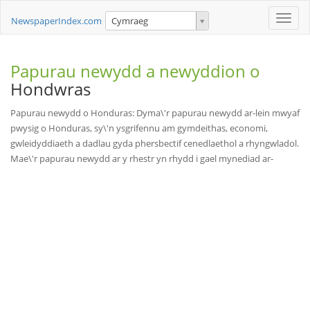
Toggle
NewspaperIndex.com
Cymraeg
naviga
Papurau newydd a newyddion o
Hondwras
Papurau newydd o Honduras: Dyma\'r papurau newydd ar-lein mwyaf
pwysig o Honduras, sy\'n ysgrifennu am gymdeithas, economi,
gwleidyddiaeth a dadlau gyda phersbectif cenedlaethol a rhyngwladol.
Mae\'r papurau newydd ar y rhestr yn rhydd i gael mynediad ar-