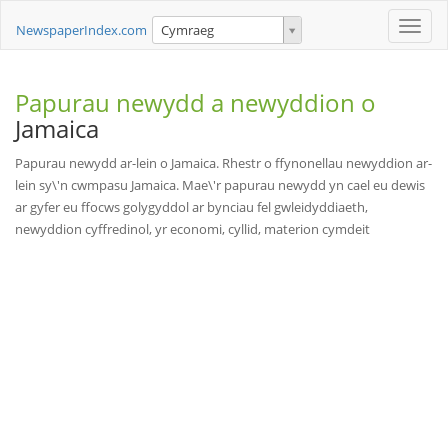
Toggle
NewspaperIndex.com
Cymraeg
naviga
Papurau newydd a newyddion o
Jamaica
Papurau newydd ar-lein o Jamaica. Rhestr o ffynonellau newyddion ar-
lein sy\'n cwmpasu Jamaica. Mae\'r papurau newydd yn cael eu dewis
ar gyfer eu ffocws golygyddol ar bynciau fel gwleidyddiaeth,
newyddion cyffredinol, yr economi, cyllid, materion cymdeit