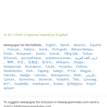
Yn ôl i'r rhestr o bapurau newydd yn ôl gwlad
Newspaper list WorldWide:
English
Dansk
Deutsch
Español
Français
Italiano
Norsk
Português
Bahasa Melayu
Polski
Romanesc
Suomi
Svensk
Tiếng Việt
Türkçe
Ελληνικά
русский язык
українська мова
اللغة العربية
اردو
हिन्दी
中文
日本語
한국어
Afrikaans
Shqipe
Беларуская
Български
Català
Hrvatska
Čeština
Nederlandse
Eesti
Tagalog
Galego
עברית
Magyar
Íslenska
Gaeilge
Latviešu
Македонски
Malti
فارسی
Српски
Slovenčina
Slovenski
Kiswahili
ไทย
Cymraeg
ייִדיש
Հայերեն
Azərbaycan
Euskal
ქართული
Kreyòl
ayisyen
To suggest newspaper for inclusion in NewspaperIndex.com send a
mail to hh@newspaperindex.com