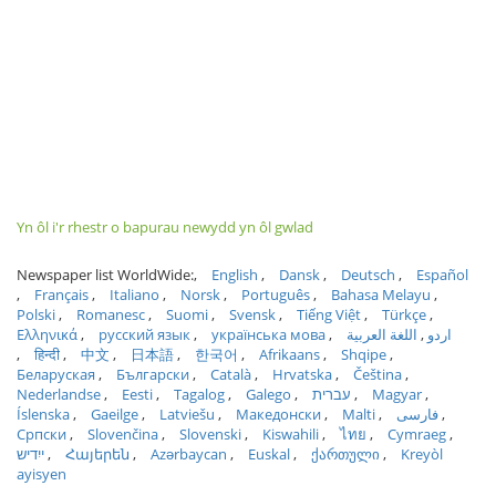
Yn ôl i'r rhestr o bapurau newydd yn ôl gwlad
Newspaper list WorldWide:
English
Dansk
Deutsch
Español
Français
Italiano
Norsk
Português
Bahasa Melayu
Polski
Romanesc
Suomi
Svensk
Tiếng Việt
Türkçe
Ελληνικά
русский язык
українська мова
اللغة العربية
اردو
हिन्दी
中文
日本語
한국어
Afrikaans
Shqipe
Беларуская
Български
Català
Hrvatska
Čeština
Nederlandse
Eesti
Tagalog
Galego
עברית
Magyar
Íslenska
Gaeilge
Latviešu
Македонски
Malti
فارسی
Српски
Slovenčina
Slovenski
Kiswahili
ไทย
Cymraeg
ייִדיש
Հայերեն
Azərbaycan
Euskal
ქართული
Kreyòl
ayisyen