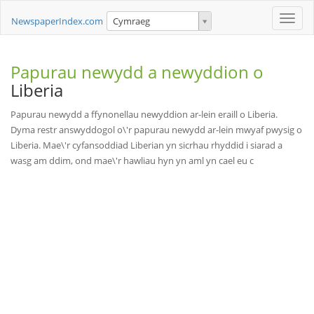
Toggle
NewspaperIndex.com
Cymraeg
naviga
Papurau newydd a newyddion o
Liberia
Papurau newydd a ffynonellau newyddion ar-lein eraill o Liberia.
Dyma restr answyddogol o\'r papurau newydd ar-lein mwyaf pwysig o
Liberia. Mae\'r cyfansoddiad Liberian yn sicrhau rhyddid i siarad a
wasg am ddim, ond mae\'r hawliau hyn yn aml yn cael eu c