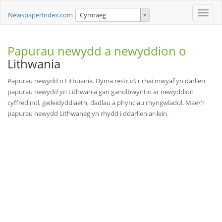
Toggle
NewspaperIndex.com
Cymraeg
naviga
Papurau newydd a newyddion o
Lithwania
Papurau newydd o Lithuania. Dyma restr o\'r rhai mwyaf yn darllen
papurau newydd yn Lithwania gan ganolbwyntio ar newyddion
cyffredinol, gwleidyddiaeth, dadlau a phynciau rhyngwladol. Mae\'r
papurau newydd Lithwaneg yn rhydd i ddarllen ar-lein.