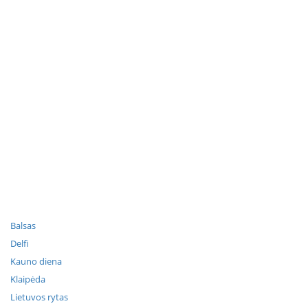
Balsas
Delfi
Kauno diena
Klaipėda
Lietuvos rytas