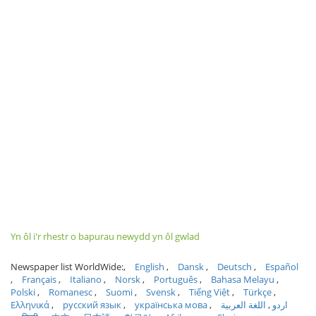
Yn ôl i'r rhestr o bapurau newydd yn ôl gwlad
Newspaper list WorldWide:
English
Dansk
Deutsch
Español
Français
Italiano
Norsk
Português
Bahasa Melayu
Polski
Romanesc
Suomi
Svensk
Tiếng Việt
Türkçe
Ελληνικά
русский язык
українська мова
اللغة العربية
اردو