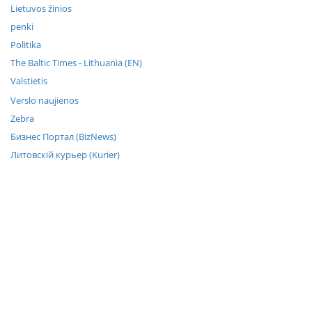
Lietuvos žinios
penki
Politika
The Baltic Times - Lithuania (EN)
Valstietis
Verslo naujienos
Zebra
Бизнес Портал (BizNews)
Литовскiй курьер (Kurier)