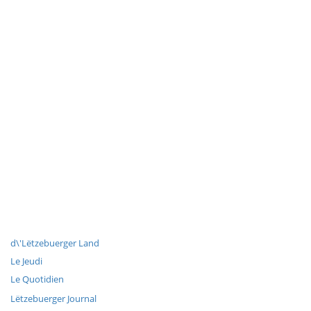
d\'Lëtzebuerger Land
Le Jeudi
Le Quotidien
Lëtzebuerger Journal