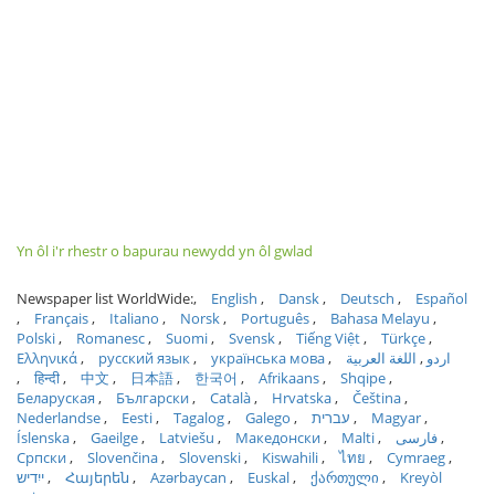
Yn ôl i'r rhestr o bapurau newydd yn ôl gwlad
Newspaper list WorldWide:
English
Dansk
Deutsch
Español
Français
Italiano
Norsk
Português
Bahasa Melayu
Polski
Romanesc
Suomi
Svensk
Tiếng Việt
Türkçe
Ελληνικά
русский язык
українська мова
اللغة العربية
اردو
हिन्दी
中文
日本語
한국어
Afrikaans
Shqipe
Беларуская
Български
Català
Hrvatska
Čeština
Nederlandse
Eesti
Tagalog
Galego
עברית
Magyar
Íslenska
Gaeilge
Latviešu
Македонски
Malti
فارسی
Српски
Slovenčina
Slovenski
Kiswahili
ไทย
Cymraeg
ייִדיש
Հայերեն
Azərbaycan
Euskal
ქართული
Kreyòl