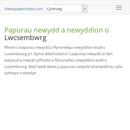
Toggle
NewspaperIndex.com
Cymraeg
naviga
Papurau newydd a newyddion o
Lwcsembwrg
Rhestr o bapurau newydd a ffynonellau newyddion eraill o
Luxembourg yn. Dyma ddetholiad o\'r papurau newydd ar-lein
pwysicaf a mwyaf cyffredin a ffynonellau newyddion eraill o
Luxembourg. Rwyf wedi dewis y papurau newydd oherwydd eu sylw
cytbwys o wleidyd