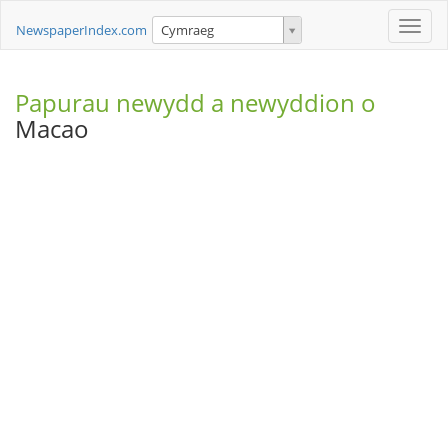
Toggle
NewspaperIndex.com
Cymraeg
naviga
Papurau newydd a newyddion o
Macao