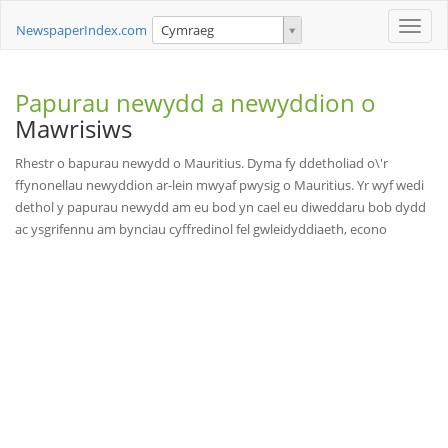
Toggle
NewspaperIndex.com
Cymraeg
naviga
Papurau newydd a newyddion o
Mawrisiws
Rhestr o bapurau newydd o Mauritius. Dyma fy ddetholiad o\'r
ffynonellau newyddion ar-lein mwyaf pwysig o Mauritius. Yr wyf wedi
dethol y papurau newydd am eu bod yn cael eu diweddaru bob dydd
ac ysgrifennu am bynciau cyffredinol fel gwleidyddiaeth, econo