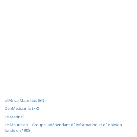
allAfrica Mauritius (EN)
DefiMedia.info (FR)
Le Matinal
Le Mauricien | Groupe indépendant d´information et d´opinion
fondé en 1908