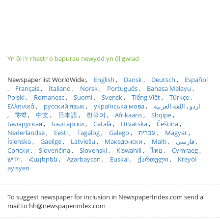
Yn ôl i'r rhestr o bapurau newydd yn ôl gwlad
Newspaper list WorldWide:
English
Dansk
Deutsch
Español
Français
Italiano
Norsk
Português
Bahasa Melayu
Polski
Romanesc
Suomi
Svensk
Tiếng Việt
Türkçe
Ελληνικά
русский язык
українська мова
اللغة العربية
اردو
हिन्दी
中文
日本語
한국어
Afrikaans
Shqipe
Беларуская
Български
Català
Hrvatska
Čeština
Nederlandse
Eesti
Tagalog
Galego
עברית
Magyar
Íslenska
Gaeilge
Latviešu
Македонски
Malti
فارسی
Српски
Slovenčina
Slovenski
Kiswahili
ไทย
Cymraeg
ייִדיש
Հայերեն
Azərbaycan
Euskal
ქართული
Kreyòl
ayisyen
To suggest newspaper for inclusion in NewspaperIndex.com send a
mail to hh@newspaperindex.com