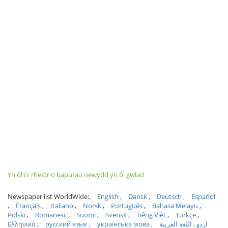
Yn ôl i'r rhestr o bapurau newydd yn ôl gwlad
Newspaper list WorldWide:
English
Dansk
Deutsch
Español
Français
Italiano
Norsk
Português
Bahasa Melayu
Polski
Romanesc
Suomi
Svensk
Tiếng Việt
Türkçe
Ελληνικά
русский язык
українська мова
اللغة العربية
اردو