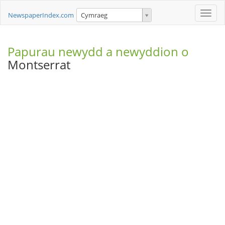
Toggle
NewspaperIndex.com
Cymraeg
naviga
Papurau newydd a newyddion o
Montserrat