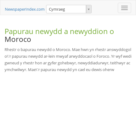
Toggle
NewspaperIndex.com
Cymraeg
naviga
Papurau newydd a newyddion o
Moroco
Rhestr o bapurau newydd o Moroco. Mae hwn yn rhestr answyddogol
o\'r papurau newydd ar-lein mwyaf arwyddocaol o Foroco. Yr wyf wedi
gwneud y rhestr hon ar gyfer gohebwyr, newyddiadurwyr, teithwyr ac
ymchwilwyr. Mae\'r papurau newydd yn cael eu dewis oherw