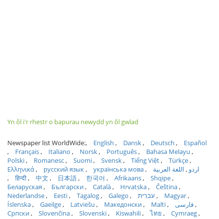
Yn ôl i'r rhestr o bapurau newydd yn ôl gwlad
Newspaper list WorldWide:
English
Dansk
Deutsch
Español
Français
Italiano
Norsk
Português
Bahasa Melayu
Polski
Romanesc
Suomi
Svensk
Tiếng Việt
Türkçe
Ελληνικά
русский язык
українська мова
اللغة العربية
اردو
हिन्दी
中文
日本語
한국어
Afrikaans
Shqipe
Беларуская
Български
Català
Hrvatska
Čeština
Nederlandse
Eesti
Tagalog
Galego
עברית
Magyar
Íslenska
Gaeilge
Latviešu
Македонски
Malti
فارسی
Српски
Slovenčina
Slovenski
Kiswahili
ไทย
Cymraeg