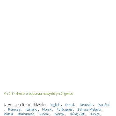
Yn ôl i'r rhestr o bapurau newydd yn ôl gwlad
Newspaper list WorldWide:
English
Dansk
Deutsch
Español
Français
Italiano
Norsk
Português
Bahasa Melayu
Polski
Romanesc
Suomi
Svensk
Tiếng Việt
Türkçe