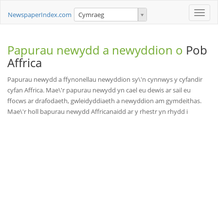
Toggle
NewspaperIndex.com
Cymraeg
naviga
Papurau newydd a newyddion o
Pob
Affrica
Papurau newydd a ffynonellau newyddion sy\'n cynnwys y cyfandir
cyfan Affrica. Mae\'r papurau newydd yn cael eu dewis ar sail eu
ffocws ar drafodaeth, gwleidyddiaeth a newyddion am gymdeithas.
Mae\'r holl bapurau newydd Affricanaidd ar y rhestr yn rhydd i