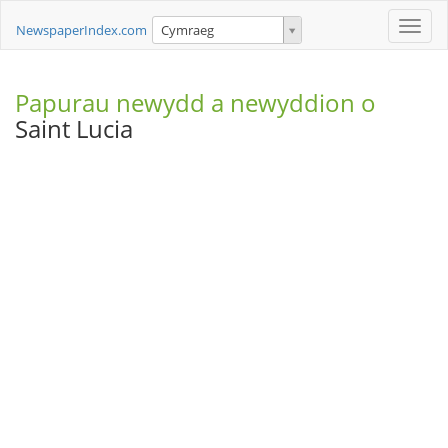
Toggle
NewspaperIndex.com
Cymraeg
naviga
Papurau newydd a newyddion o
Saint Lucia