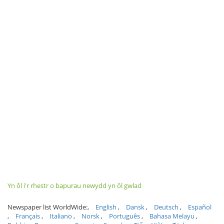
Yn ôl i'r rhestr o bapurau newydd yn ôl gwlad
Newspaper list WorldWide:
English
Dansk
Deutsch
Español
Français
Italiano
Norsk
Português
Bahasa Melayu