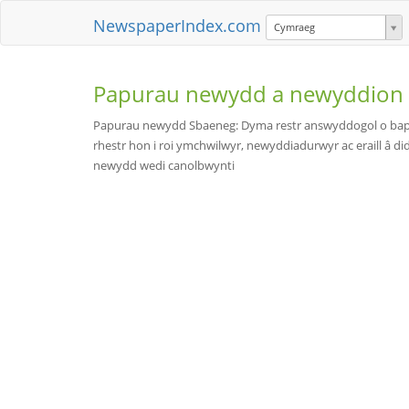
NewspaperIndex.com
Cymraeg
Papurau newydd a newyddion
Papurau newydd Sbaeneg: Dyma restr answyddogol o bapu
rhestr hon i roi ymchwilwyr, newyddiadurwyr ac eraill â d
newydd wedi canolbwynti