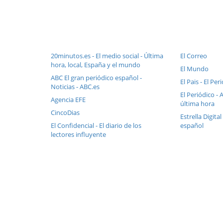
20minutos.es - El medio social - Última
El Correo
hora, local, España y el mundo
El Mundo
ABC El gran periódico español -
El Pais - El Pe
Noticias - ABC.es
El Periódico - 
Agencia EFE
última hora
CincoDias
Estrella Digital
El Confidencial - El diario de los
español
lectores influyente