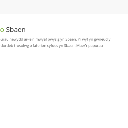
 o
Sbaen
rau newydd ar-lein mwyaf pwysig yn Sbaen. Yr wyf yn gwneud y
iddordeb trosolwg o faterion cyfoes yn Sbaen. Mae\'r papurau