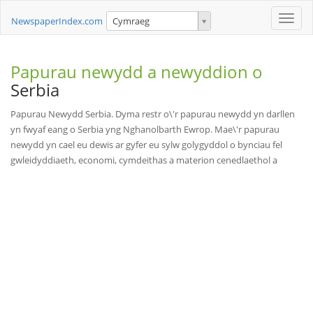
Toggle
NewspaperIndex.com
Cymraeg
naviga
Papurau newydd a newyddion o
Serbia
Papurau Newydd Serbia. Dyma restr o\'r papurau newydd yn darllen
yn fwyaf eang o Serbia yng Nghanolbarth Ewrop. Mae\'r papurau
newydd yn cael eu dewis ar gyfer eu sylw golygyddol o bynciau fel
gwleidyddiaeth, economi, cymdeithas a materion cenedlaethol a