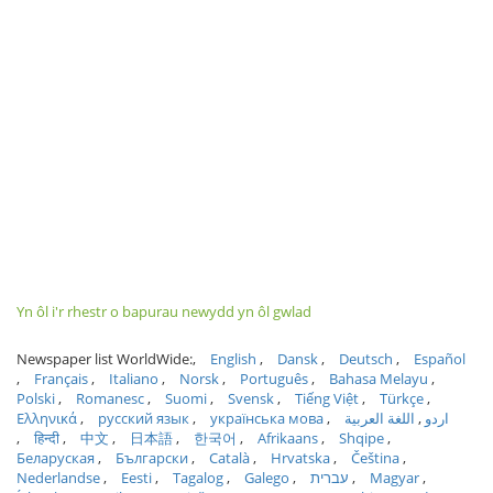
Yn ôl i'r rhestr o bapurau newydd yn ôl gwlad
Newspaper list WorldWide:
English
Dansk
Deutsch
Español
Français
Italiano
Norsk
Português
Bahasa Melayu
Polski
Romanesc
Suomi
Svensk
Tiếng Việt
Türkçe
Ελληνικά
русский язык
українська мова
اللغة العربية
اردو
हिन्दी
中文
日本語
한국어
Afrikaans
Shqipe
Беларуская
Български
Català
Hrvatska
Čeština
Nederlandse
Eesti
Tagalog
Galego
עברית
Magyar