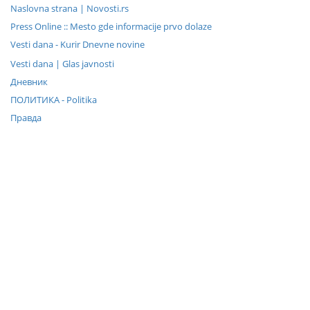
Naslovna strana | Novosti.rs
Press Online :: Mesto gde informacije prvo dolaze
Vesti dana - Kurir Dnevne novine
Vesti dana | Glas javnosti
Дневник
ПОЛИТИКА - Politika
Правда