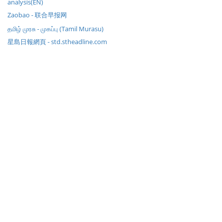
analysis(EN)
Zaobao - 联合早报网
தமிழ் முரசு - முகப்பு (Tamil Murasu)
星島日報網頁 - std.stheadline.com