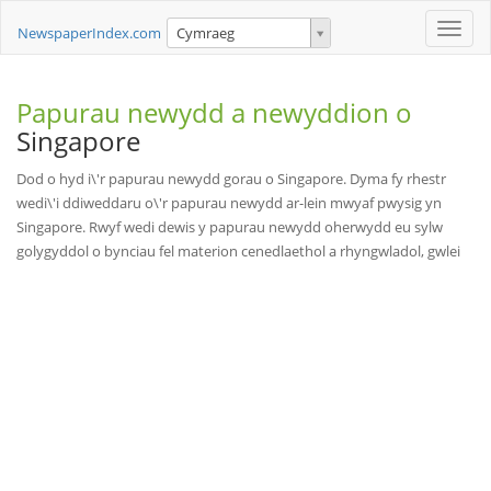
Toggle
NewspaperIndex.com
Cymraeg
naviga
Papurau newydd a newyddion o
Singapore
Dod o hyd i\'r papurau newydd gorau o Singapore. Dyma fy rhestr
wedi\'i ddiweddaru o\'r papurau newydd ar-lein mwyaf pwysig yn
Singapore. Rwyf wedi dewis y papurau newydd oherwydd eu sylw
golygyddol o bynciau fel materion cenedlaethol a rhyngwladol, gwlei