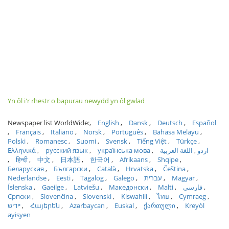
Yn ôl i'r rhestr o bapurau newydd yn ôl gwlad
Newspaper list WorldWide:
English
Dansk
Deutsch
Español
Français
Italiano
Norsk
Português
Bahasa Melayu
Polski
Romanesc
Suomi
Svensk
Tiếng Việt
Türkçe
Ελληνικά
русский язык
українська мова
اللغة العربية
اردو
हिन्दी
中文
日本語
한국어
Afrikaans
Shqipe
Беларуская
Български
Català
Hrvatska
Čeština
Nederlandse
Eesti
Tagalog
Galego
עברית
Magyar
Íslenska
Gaeilge
Latviešu
Македонски
Malti
فارسی
Српски
Slovenčina
Slovenski
Kiswahili
ไทย
Cymraeg
ייִדיש
Հայերեն
Azərbaycan
Euskal
ქართული
Kreyòl
ayisyen