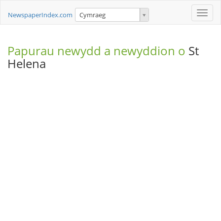
Toggle
NewspaperIndex.com
Cymraeg
naviga
Papurau newydd a newyddion o
St
Helena