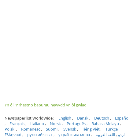
Yn ôl i'r rhestr o bapurau newydd yn ôl gwlad
Newspaper list WorldWide:
English
Dansk
Deutsch
Español
Français
Italiano
Norsk
Português
Bahasa Melayu
Polski
Romanesc
Suomi
Svensk
Tiếng Việt
Türkçe
Ελληνικά
русский язык
українська мова
اللغة العربية
اردو