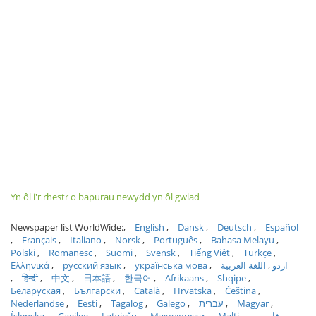
Yn ôl i'r rhestr o bapurau newydd yn ôl gwlad
Newspaper list WorldWide:
English
Dansk
Deutsch
Español
Français
Italiano
Norsk
Português
Bahasa Melayu
Polski
Romanesc
Suomi
Svensk
Tiếng Việt
Türkçe
Ελληνικά
русский язык
українська мова
اللغة العربية
اردو
हिन्दी
中文
日本語
한국어
Afrikaans
Shqipe
Беларуская
Български
Català
Hrvatska
Čeština
Nederlandse
Eesti
Tagalog
Galego
עברית
Magyar