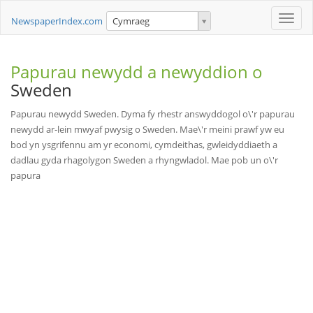
Toggle
NewspaperIndex.com
Cymraeg
naviga
Papurau newydd a newyddion o
Sweden
Papurau newydd Sweden. Dyma fy rhestr answyddogol o\'r papurau
newydd ar-lein mwyaf pwysig o Sweden. Mae\'r meini prawf yw eu
bod yn ysgrifennu am yr economi, cymdeithas, gwleidyddiaeth a
dadlau gyda rhagolygon Sweden a rhyngwladol. Mae pob un o\'r
papura