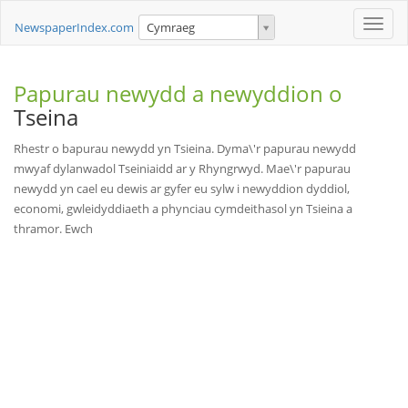
Toggle
NewspaperIndex.com
Cymraeg
naviga
Papurau newydd a newyddion o
Tseina
Rhestr o bapurau newydd yn Tsieina. Dyma\'r papurau newydd
mwyaf dylanwadol Tseiniaidd ar y Rhyngrwyd. Mae\'r papurau
newydd yn cael eu dewis ar gyfer eu sylw i newyddion dyddiol,
economi, gwleidyddiaeth a phynciau cymdeithasol yn Tsieina a
thramor. Ewch