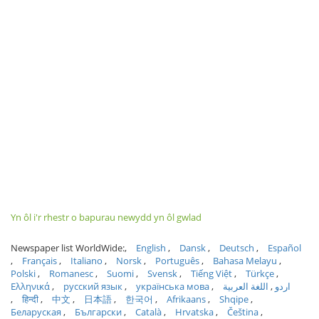
Yn ôl i'r rhestr o bapurau newydd yn ôl gwlad
Newspaper list WorldWide:
English
Dansk
Deutsch
Español
Français
Italiano
Norsk
Português
Bahasa Melayu
Polski
Romanesc
Suomi
Svensk
Tiếng Việt
Türkçe
Ελληνικά
русский язык
українська мова
اللغة العربية
اردو
हिन्दी
中文
日本語
한국어
Afrikaans
Shqipe
Беларуская
Български
Català
Hrvatska
Čeština