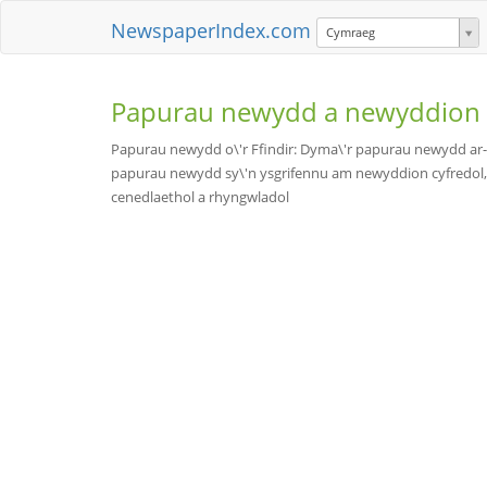
NewspaperIndex.com
Cymraeg
Papurau newydd a newyddion
Papurau newydd o\'r Ffindir: Dyma\'r papurau newydd ar-l
papurau newydd sy\'n ysgrifennu am newyddion cyfredol,
cenedlaethol a rhyngwladol