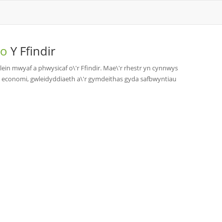
 o
Y Ffindir
ein mwyaf a phwysicaf o\'r Ffindir. Mae\'r rhestr yn cynnwys
 economi, gwleidyddiaeth a\'r gymdeithas gyda safbwyntiau