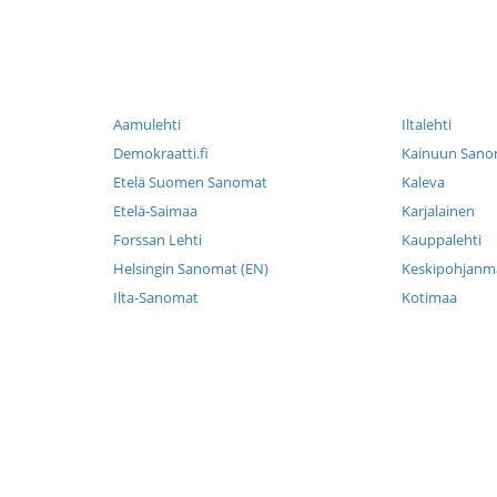
Aamulehti
Iltalehti
Demokraatti.fi
Kainuun Sano
Etelä Suomen Sanomat
Kaleva
Etelä-Saimaa
Karjalainen
Forssan Lehti
Kauppalehti
Helsingin Sanomat (EN)
Keskipohjanma
Ilta-Sanomat
Kotimaa