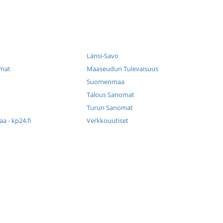
Länsi-Savo
mat
Maaseudun Tulevaisuus
Suomenmaa
Talous Sanomat
Turun Sanomat
a - kp24.fi
Verkkouutiset