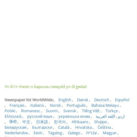
Yn ôl i'r rhestr o bapurau newydd yn ôl gwlad
Newspaper list WorldWide:
English
Dansk
Deutsch
Español
Français
Italiano
Norsk
Português
Bahasa Melayu
Polski
Romanesc
Suomi
Svensk
Tiếng Việt
Türkçe
Ελληνικά
русский язык
українська мова
اللغة العربية
اردو
हिन्दी
中文
日本語
한국어
Afrikaans
Shqipe
Беларуская
Български
Català
Hrvatska
Čeština
Nederlandse
Eesti
Tagalog
Galego
עברית
Magyar