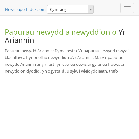
Toggle
NewspaperIndex.com
Cymraeg
naviga
Papurau newydd a newyddion o
Yr
Ariannin
Papurau newydd Ariannin: Dyma restr o\'r papurau newydd mwyaf
blaenllaw a ffynonellau newyddion o\'r Ariannin. Mae\'r papurau
newydd Ariannin ar y rhestr yn cael eu dewis ar gyfer eu ffocws ar
newyddion dyddiol, yn ogystal â\'u sylw i wleidyddiaeth, trafo