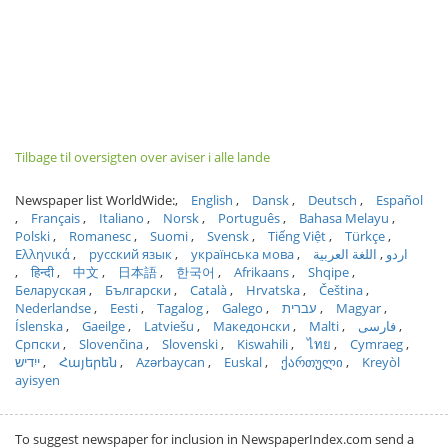
Tilbage til oversigten over aviser i alle lande
Newspaper list WorldWide:
English
Dansk
Deutsch
Español
Français
Italiano
Norsk
Português
Bahasa Melayu
Polski
Romanesc
Suomi
Svensk
Tiếng Việt
Türkçe
Ελληνικά
русский язык
українська мова
اللغة العربية
اردو
हिन्दी
中文
日本語
한국어
Afrikaans
Shqipe
Беларуская
Български
Català
Hrvatska
Čeština
Nederlandse
Eesti
Tagalog
Galego
עברית
Magyar
Íslenska
Gaeilge
Latviešu
Македонски
Malti
فارسی
Српски
Slovenčina
Slovenski
Kiswahili
ไทย
Cymraeg
ייִדיש
Հայերեն
Azərbaycan
Euskal
ქართული
Kreyòl
ayisyen
To suggest newspaper for inclusion in NewspaperIndex.com send a