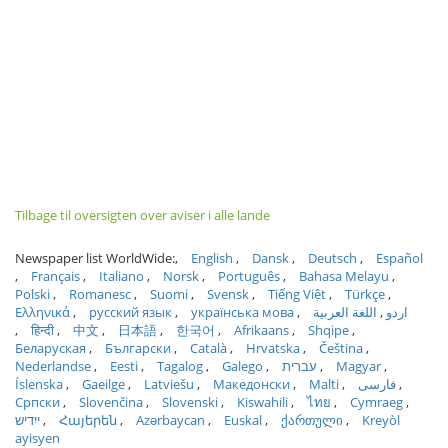
Tilbage til oversigten over aviser i alle lande
Newspaper list WorldWide:
English
Dansk
Deutsch
Español
Français
Italiano
Norsk
Português
Bahasa Melayu
Polski
Romanesc
Suomi
Svensk
Tiếng Việt
Türkçe
Ελληνικά
русский язык
українська мова
اللغة العربية
اردو
हिन्दी
中文
日本語
한국어
Afrikaans
Shqipe
Беларуская
Български
Català
Hrvatska
Čeština
Nederlandse
Eesti
Tagalog
Galego
עברית
Magyar
Íslenska
Gaeilge
Latviešu
Македонски
Malti
فارسی
Српски
Slovenčina
Slovenski
Kiswahili
ไทย
Cymraeg
ייִדיש
Հայերեն
Azərbaycan
Euskal
ქართული
Kreyòl
ayisyen