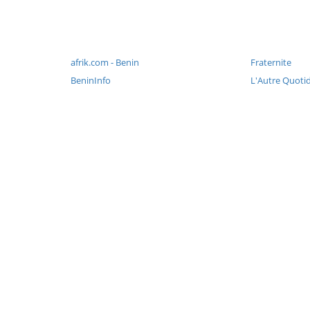
afrik.com - Benin
Fraternite
BeninInfo
L'Autre Quoti