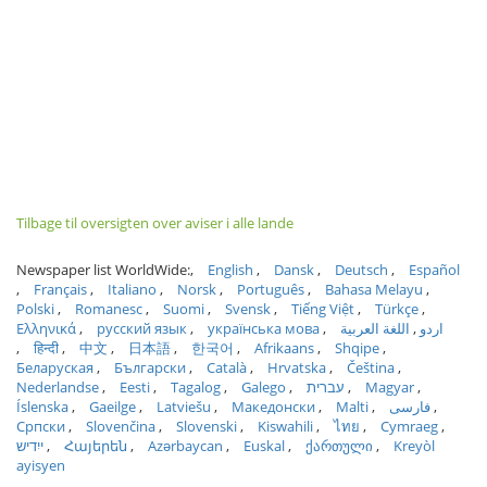
Tilbage til oversigten over aviser i alle lande
Newspaper list WorldWide:
English
Dansk
Deutsch
Español
Français
Italiano
Norsk
Português
Bahasa Melayu
Polski
Romanesc
Suomi
Svensk
Tiếng Việt
Türkçe
Ελληνικά
русский язык
українська мова
اللغة العربية
اردو
हिन्दी
中文
日本語
한국어
Afrikaans
Shqipe
Беларуская
Български
Català
Hrvatska
Čeština
Nederlandse
Eesti
Tagalog
Galego
עברית
Magyar
Íslenska
Gaeilge
Latviešu
Македонски
Malti
فارسی
Српски
Slovenčina
Slovenski
Kiswahili
ไทย
Cymraeg
ייִדיש
Հայերեն
Azərbaycan
Euskal
ქართული
Kreyòl
ayisyen