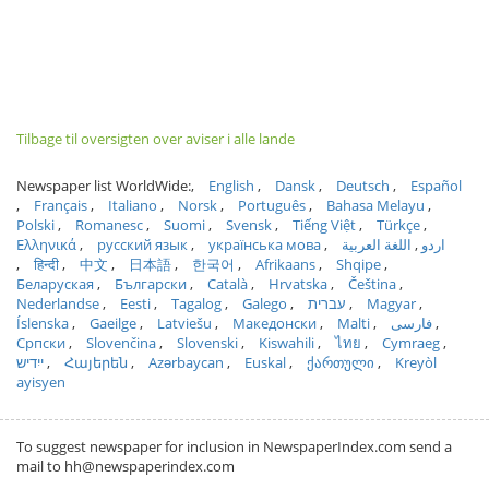
Tilbage til oversigten over aviser i alle lande
Newspaper list WorldWide:
English
Dansk
Deutsch
Español
Français
Italiano
Norsk
Português
Bahasa Melayu
Polski
Romanesc
Suomi
Svensk
Tiếng Việt
Türkçe
Ελληνικά
русский язык
українська мова
اللغة العربية
اردو
हिन्दी
中文
日本語
한국어
Afrikaans
Shqipe
Беларуская
Български
Català
Hrvatska
Čeština
Nederlandse
Eesti
Tagalog
Galego
עברית
Magyar
Íslenska
Gaeilge
Latviešu
Македонски
Malti
فارسی
Српски
Slovenčina
Slovenski
Kiswahili
ไทย
Cymraeg
ייִדיש
Հայերեն
Azərbaycan
Euskal
ქართული
Kreyòl
ayisyen
To suggest newspaper for inclusion in NewspaperIndex.com send a
mail to hh@newspaperindex.com